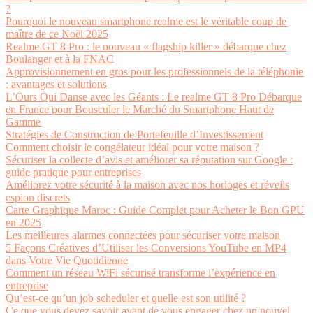
?
Pourquoi le nouveau smartphone realme est le véritable coup de
maître de ce Noël 2025
Realme GT 8 Pro : le nouveau « flagship killer » débarque chez
Boulanger et à la FNAC
Approvisionnement en gros pour les professionnels de la téléphonie
: avantages et solutions
L’Ours Qui Danse avec les Géants : Le realme GT 8 Pro Débarque
en France pour Bousculer le Marché du Smartphone Haut de
Gamme
Stratégies de Construction de Portefeuille d’Investissement
Comment choisir le congélateur idéal pour votre maison ?
Sécuriser la collecte d’avis et améliorer sa réputation sur Google :
guide pratique pour entreprises
Améliorez votre sécurité à la maison avec nos horloges et réveils
espion discrets
Carte Graphique Maroc : Guide Complet pour Acheter le Bon GPU
en 2025
Les meilleures alarmes connectées pour sécuriser votre maison
5 Façons Créatives d’Utiliser les Conversions YouTube en MP4
dans Votre Vie Quotidienne
Comment un réseau WiFi sécurisé transforme l’expérience en
entreprise
Qu’est-ce qu’un job scheduler et quelle est son utilité ?
Ce que vous devez savoir avant de vous engager chez un nouvel