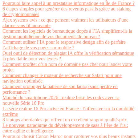
Pourquoi faire appel à un prestataire informatique en Île-de-France ?
6 étapes simples pour générer des revenus passifs grâce au staking
de cryptomonnaies
Ajax systems avis : ce que pensent vraiment les utilisateurs d’une
alarme sans fil innovante
Comment les logiciels de bureautique dopés à l’IA simplifient-ils la
gestion quotidienne de vos documents de bureau ?
Comment utiliser l’IA pour le responsive design afin de parfaire
l’affichage de vos pages sur mobile ?
Quel outil de détection de plagiat IA offre la vérification sémantique
la plus fiable pour vos textes ?
Comment profiter d’un nom de domaine pas cher pour lancer votre
projet
Comment changer le moteur de recherche sur Safari pour une
navigation optimisée
Comment prolonger la batterie de son laptop sans perdre en
performance ?
Marché du smartphone 2026 : realme brise les codes avec sa
nouvelle Série 16 Pro
La série realme 16 Pro arrive en France : l’offensive sur la durabilité
extrême
8 laptops abordables qui offrent un excellent rapport qualité-prix
Le nouveau paradigme du développement de saas à l’ère de l’ia :
entre agilité et intelligence
Pourquoi choisir Canon Maroc pour capturer vos plus beaux instants