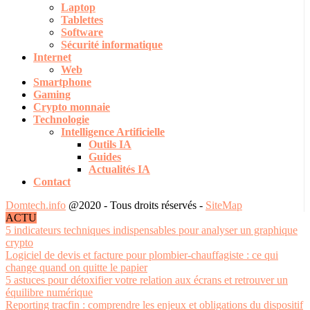
Laptop
Tablettes
Software
Sécurité informatique
Internet
Web
Smartphone
Gaming
Crypto monnaie
Technologie
Intelligence Artificielle
Outils IA
Guides
Actualités IA
Contact
Domtech.info
@2020 - Tous droits réservés -
SiteMap
ACTU
5 indicateurs techniques indispensables pour analyser un graphique
crypto
Logiciel de devis et facture pour plombier-chauffagiste : ce qui
change quand on quitte le papier
5 astuces pour détoxifier votre relation aux écrans et retrouver un
équilibre numérique
Reporting tracfin : comprendre les enjeux et obligations du dispositif