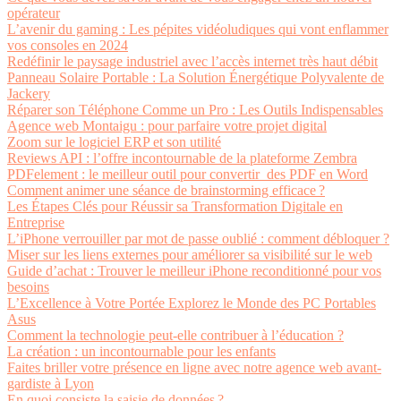
opérateur
L’avenir du gaming : Les pépites vidéoludiques qui vont enflammer
vos consoles en 2024
Redéfinir le paysage industriel avec l’accès internet très haut débit
Panneau Solaire Portable : La Solution Énergétique Polyvalente de
Jackery
Réparer son Téléphone Comme un Pro : Les Outils Indispensables
Agence web Montaigu : pour parfaire votre projet digital
Zoom sur le logiciel ERP et son utilité
Reviews API : l’offre incontournable de la plateforme Zembra
PDFelement : le meilleur outil pour convertir des PDF en Word
Comment animer une séance de brainstorming efficace ?
Les Étapes Clés pour Réussir sa Transformation Digitale en
Entreprise
L’iPhone verrouiller par mot de passe oublié : comment débloquer ?
Miser sur les liens externes pour améliorer sa visibilité sur le web
Guide d’achat : Trouver le meilleur iPhone reconditionné pour vos
besoins
L’Excellence à Votre Portée Explorez le Monde des PC Portables
Asus
Comment la technologie peut-elle contribuer à l’éducation ?
La création : un incontournable pour les enfants
Faites briller votre présence en ligne avec notre agence web avant-
gardiste à Lyon
En quoi consiste la saisie de données ?