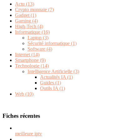
Actu
(13)
Crypto monnaie
(7)
Gadget
(1)
Gaming
(4)
High-Tech
(4)
Informatique
(16)
Laptop
(3)
Sécurité informatique
(1)
Software
(4)
Internet
(14)
Smartphone
(9)
Technologie
(14)
Intelligence Artificielle
(3)
Actualités IA
(1)
Guides
(1)
Outils IA
(1)
Web
(10)
Fiches récentes
meilleure iptv