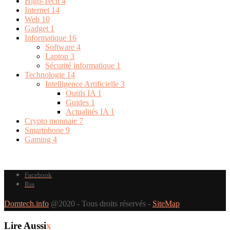
High-Tech
4
Internet
14
Web
10
Gadget
1
Informatique
16
Software
4
Laptop
3
Sécurité informatique
1
Technologie
14
Intelligence Artificielle
3
Outils IA
1
Guides
1
Actualités IA
1
Crypto monnaie
7
Smartphone
9
Gaming
4
Facebook
Rss
Domtech.info
@2020 - Tous droits réservés -
SiteMap
Lire Aussi
x