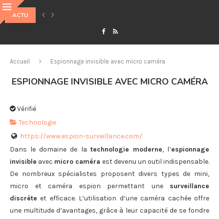
ACTU
5 INDICATEURS TECHNIQUES INDISPENSABLES POUR ANALYSER UN GRA
Accueil
Espionnage invisible avec micro caméra
ESPIONNAGE INVISIBLE AVEC MICRO CAMÉRA
Vérifié
Technologie
https://www.espion-surveillance.com/
Dans le domaine de la
technologie moderne
, l’
espionnage
invisible
avec
micro caméra
est devenu un outil indispensable.
De nombreux spécialistes proposent divers types de mini,
micro et caméra espion permettant une
surveillance
discrète
et efficace. L’utilisation d’une caméra cachée offre
une multitude d’avantages, grâce à leur capacité de se fondre