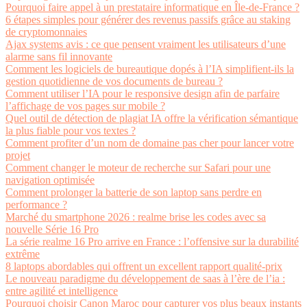
Pourquoi faire appel à un prestataire informatique en Île-de-France ?
6 étapes simples pour générer des revenus passifs grâce au staking
de cryptomonnaies
Ajax systems avis : ce que pensent vraiment les utilisateurs d’une
alarme sans fil innovante
Comment les logiciels de bureautique dopés à l’IA simplifient-ils la
gestion quotidienne de vos documents de bureau ?
Comment utiliser l’IA pour le responsive design afin de parfaire
l’affichage de vos pages sur mobile ?
Quel outil de détection de plagiat IA offre la vérification sémantique
la plus fiable pour vos textes ?
Comment profiter d’un nom de domaine pas cher pour lancer votre
projet
Comment changer le moteur de recherche sur Safari pour une
navigation optimisée
Comment prolonger la batterie de son laptop sans perdre en
performance ?
Marché du smartphone 2026 : realme brise les codes avec sa
nouvelle Série 16 Pro
La série realme 16 Pro arrive en France : l’offensive sur la durabilité
extrême
8 laptops abordables qui offrent un excellent rapport qualité-prix
Le nouveau paradigme du développement de saas à l’ère de l’ia :
entre agilité et intelligence
Pourquoi choisir Canon Maroc pour capturer vos plus beaux instants