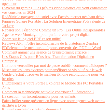
opérateur
L’avenir du gaming : Les pépites vidéoludiques qui vont enflammer
vos consoles en 2024
Redéfinir le paysage industriel avec l’accès internet très haut débit
Panneau Solaire Portable : La Solution Énergétique Polyvalente de
Jackery
Réparer son Téléphone Comme un Pro : Les Outils Indispensables
Agence web Montaigu : pour parfaire votre projet digital
Zoom sur le logiciel ERP et son utilité
Reviews API : l’offre incontournable de la plateforme Zembra
PDFelement : le meilleur outil pour convertir des PDF en Word
Comment animer une séance de brainstorming efficace ?
Les Étapes Clés pour Réussir sa Transformation Digitale en
Entreprise
L’iPhone verrouiller par mot de passe oublié : comment débloquer ?
Miser sur les liens externes pour améliorer sa visibilité sur le web
Guide d’achat : Trouver le meilleur iPhone reconditionné pour vos
besoins
L’Excellence à Votre Portée Explorez le Monde des PC Portables
Asus
Comment la technologie peut-elle contribuer à l’éducation ?
La création : un incontournable pour les enfants
Faites briller votre présence en ligne avec notre agence web avant-
gardiste à Lyon
En quoi consiste la saisie de données ?