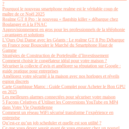
?
Pourquoi le nouveau smartphone realme est le véritable coup de
maître de ce Noël 2025
Realme GT 8 Pro : le nouveau « flagship killer » débarque chez
Boulanger et à la FNAC
Approvisionnement en gros pour les professionnels de la téléphonie
: avantages et solutions
L’Ours Qui Danse avec les Géants : Le realme GT 8 Pro Débarque
en France pour Bousculer le Marché du Smartphone Haut de
Gamme
Stratégies de Construction de Portefeuille d’Investissement
Comment choisir le congélateur idéal pour votre maison ?
Sécuriser la collecte d’avis et améliorer sa réputation sur Google :
guide pratique pour entreprises
Améliorez votre sécurité à la maison avec nos horloges et réveils
espion discrets
Carte Graphique Maroc : Guide Complet pour Acheter le Bon GPU
en 2025
Les meilleures alarmes connectées pour sécuriser votre maison
5 Façons Créatives d’Utiliser les Conversions YouTube en MP4
dans Votre Vie Quotidienne
Comment un réseau WiFi sécurisé transforme l’expérience en
entreprise
Qu’est-ce qu’un job scheduler et quelle est son utilité ?
Ce que vous devez savoir avant de vous engager chez un nouvel