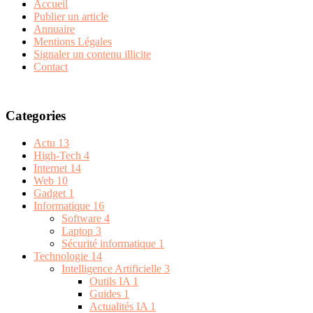
Accueil
Publier un article
Annuaire
Mentions Légales
Signaler un contenu illicite
Contact
Categories
Actu
13
High-Tech
4
Internet
14
Web
10
Gadget
1
Informatique
16
Software
4
Laptop
3
Sécurité informatique
1
Technologie
14
Intelligence Artificielle
3
Outils IA
1
Guides
1
Actualités IA
1