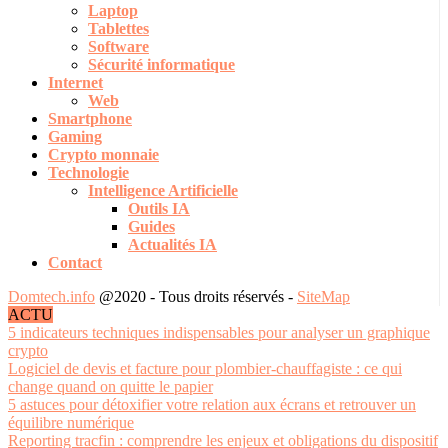
Laptop
Tablettes
Software
Sécurité informatique
Internet
Web
Smartphone
Gaming
Crypto monnaie
Technologie
Intelligence Artificielle
Outils IA
Guides
Actualités IA
Contact
Domtech.info
@2020 - Tous droits réservés -
SiteMap
ACTU
5 indicateurs techniques indispensables pour analyser un graphique
crypto
Logiciel de devis et facture pour plombier-chauffagiste : ce qui
change quand on quitte le papier
5 astuces pour détoxifier votre relation aux écrans et retrouver un
équilibre numérique
Reporting tracfin : comprendre les enjeux et obligations du dispositif